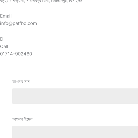
বলুহর বাসস্ট্যান্ড, সাফদারপুর রোড, কোটচাদপুর, ঝিনাইদহ
Email
info@patfbd.com
Call
01714-902460
আপনার নাম
আপনার ইমেল